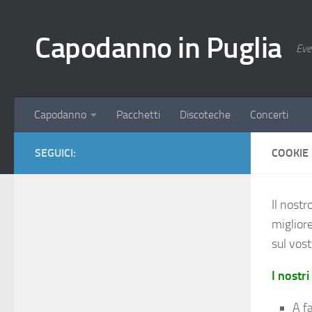
Salta al contenuto
Capodanno in Puglia
Eve
Capodanno
Pacchetti
Discoteche
Concerti
SEGUICI:
COOKIE 
Il nostr
migliore
sul vost
I nostri
A f