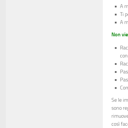
A mi
Ti 
A m
Non vie
Rac
con
Rac
Pass
Pass
Com
Se le im
sono re
rimuover
così fa