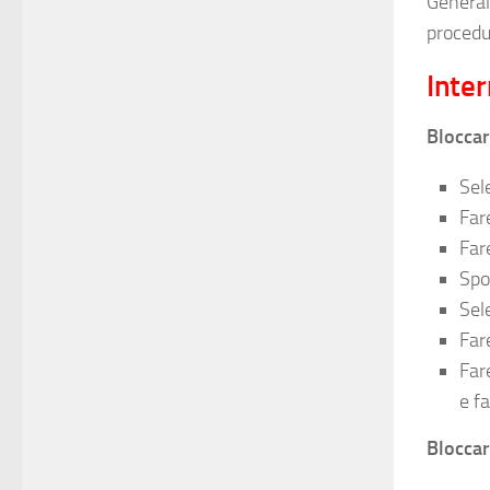
Generalm
procedu
Inter
Bloccar
Sel
Far
Fare
Spos
Sel
Far
Far
e f
Bloccar