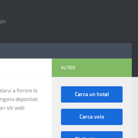
lia
ALTRO
utarvi a fornire la
Cerca un hotel
vengono depositati
ri siti web.
Cerca volo