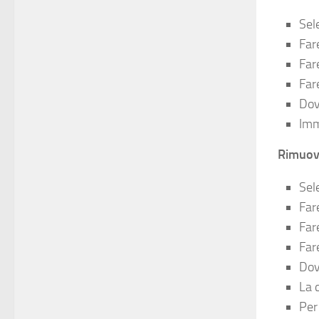
Sel
Far
Fare
Fare
Dov
Imm
Rimuove
Sel
Fare
Fare
Fare
Dov
La c
Per 