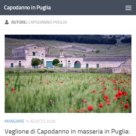
Capodanno in Puglia
Salta al contenuto
AUTORE:
CAPODANNO PUGLIA
MANGIARE
6 AGOSTO 2026
Veglione di Capodanno in masseria in Puglia: