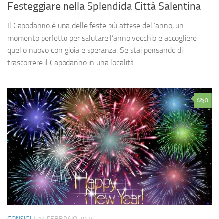
Festeggiare nella Splendida Città Salentina
Il Capodanno è una delle feste più attese dell’anno, un
momento perfetto per salutare l’anno vecchio e accogliere
quello nuovo con gioia e speranza. Se stai pensando di
trascorrere il Capodanno in una località...
0
CONSIGLI
14 FEBBRAIO 2024