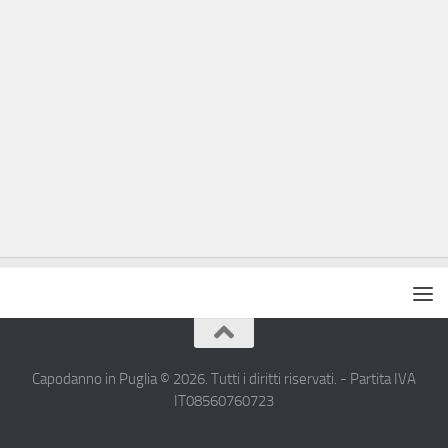
Capodanno in Puglia © 2026. Tutti i diritti riservati. - Partita IVA
IT08560760723