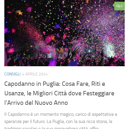
0
CONSIGLI
4 APRILE 2024
Capodanno in Puglia: Cosa Fare, Riti e
Usanze, le Migliori Città dove Festeggiare
l’Arrivo del Nuovo Anno
Il Capodanno è un momento magico, carico di aspettative e
speranze per il futuro. La Puglia, con la sua ricca storia, le
tradizioni secolari e le sue meravigliose città, offre