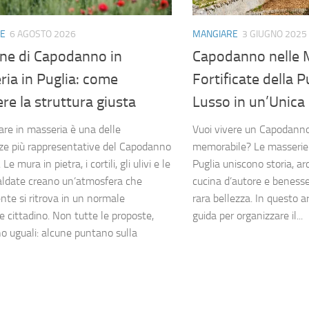
E
6 AGOSTO 2026
MANGIARE
3 GIUGNO 2025
one di Capodanno in
Capodanno nelle 
ia in Puglia: come
Fortificate della P
ere la struttura giusta
Lusso in un’Unica
are in masseria è una delle
Vuoi vivere un Capodann
ze più rappresentative del Capodanno
memorabile? Le masserie f
 Le mura in pietra, i cortili, gli ulivi e le
Puglia uniscono storia, ar
caldate creano un’atmosfera che
cucina d’autore e benesser
ente si ritrova in un normale
rara bellezza. In questo ar
e cittadino. Non tutte le proposte,
guida per organizzare il...
no uguali: alcune puntano sulla