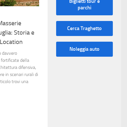
Biglietti tour e
parchi
Masserie
Cerca Traghetto
uglia: Storia e
 Location
Noleggia auto
o davvero
ortificate della
chitettura difensiva,
e in scenari rurali di
ticolo trovi una