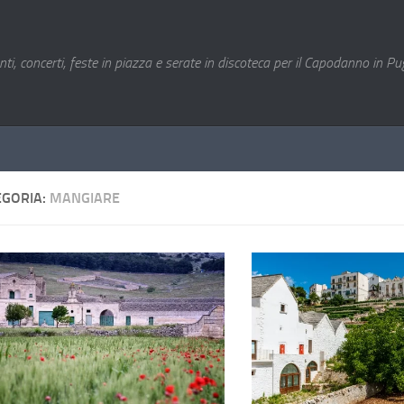
nti, concerti, feste in piazza e serate in discoteca per il Capodanno in Pug
EGORIA:
MANGIARE