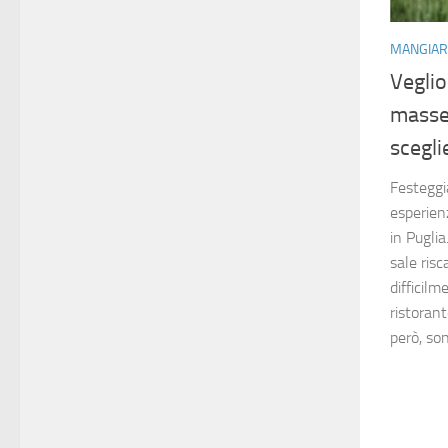
MANGIAR
Vegli
masser
scegli
Festeggi
esperien
in Puglia.
sale ris
difficilm
ristorant
però, so