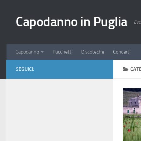
Salta al contenuto
Capodanno in Puglia
Eve
Capodanno
Pacchetti
Discoteche
Concerti
SEGUICI:
CAT