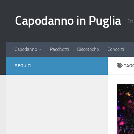
Salta al contenuto
Capodanno in Puglia
Eve
Capodanno
Pacchetti
Discoteche
Concerti
SEGUICI:
TAG