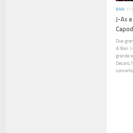
BARI
11 
J-Ax e
Capod
Due gran
di Bari: 
grande e
Decaro, 
concerto 