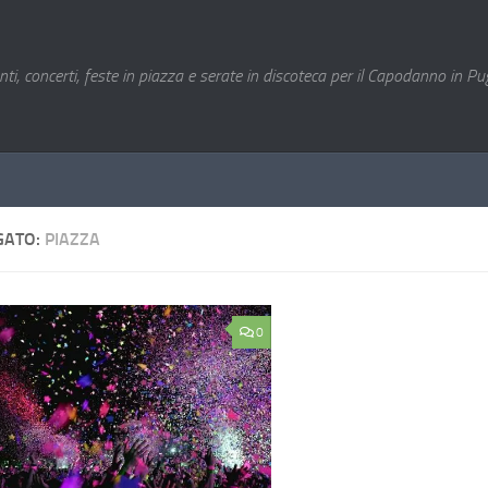
nti, concerti, feste in piazza e serate in discoteca per il Capodanno in Pug
GATO:
PIAZZA
0