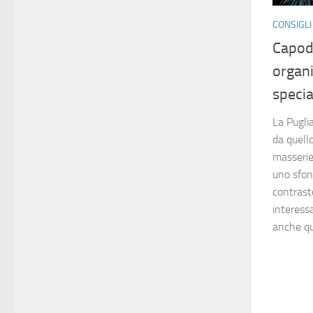
CONSIGLI
Capod
organi
specia
La Pugli
da quello
masserie
uno sfon
contrast
interess
anche qu