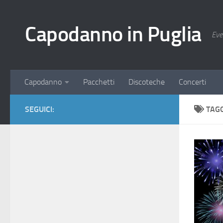
Salta al contenuto
Capodanno in Puglia
Eve
Capodanno
Pacchetti
Discoteche
Concerti
SEGUICI:
TAG