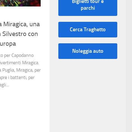
Biglietti tour e
parchi
 Miragica, una
Cerca Traghetto
 Silvestro con
’Europa
Noleggia auto
ato per Capodanno
ivertimenti Miragica.
a Puglia, Miragica, per
pre i battenti, per
li...