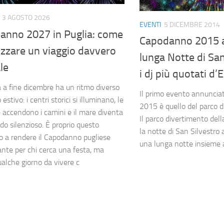
3 AGOSTO 2026
EVENTI
5 DICEMBRE 2014
anno 2027 in Puglia: come
Capodanno 2015 a
zzare un viaggio davvero
lunga Notte di San
le
i dj più quotati d
a a fine dicembre ha un ritmo diverso
Il primo evento annunci
 estivo: i centri storici si illuminano, le
2015 è quello del parco d
 accendono i camini e il mare diventa
Il parco divertimento dell
do silenzioso. È proprio questo
la notte di San Silvestro a
o a rendere il Capodanno pugliese
una lunga notte insieme ag
ante per chi cerca una festa, ma
alche giorno da vivere c