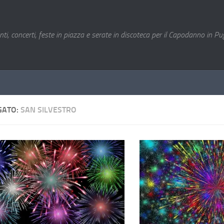
nti, concerti, feste in piazza e serate in discoteca per il Capodanno in Pug
GATO:
SAN SILVESTRO